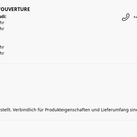
'OUVERTURE
udi:
+
Uhr
Uhr
Uhr
Uhr
rstellt. Verbindlich für Produkteigenschaften und Lieferumfang si