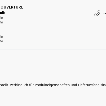
'OUVERTURE
udi:
+
Uhr
Uhr
Uhr
Uhr
rstellt. Verbindlich für Produkteigenschaften und Lieferumfang si