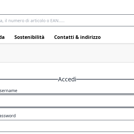
da
Sostenibilità
Contatti & indirizzo
Accedi
sername
assword