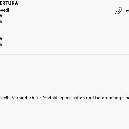
PERTURA
ovedì:
+
Uhr
Uhr
Uhr
Uhr
rstellt. Verbindlich für Produkteigenschaften und Lieferumfang si