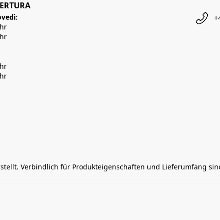
PERTURA
ovedì:
+
Uhr
Uhr
Uhr
Uhr
rstellt. Verbindlich für Produkteigenschaften und Lieferumfang si