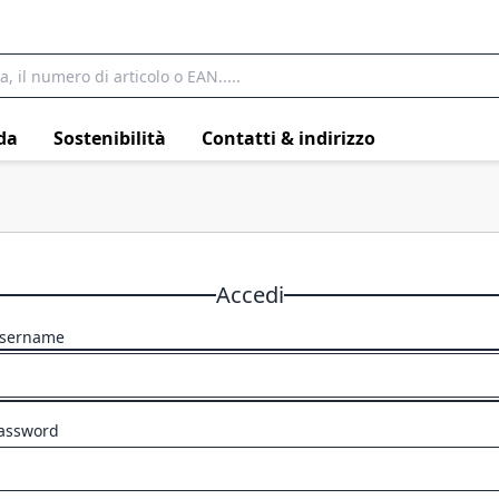
da
Sostenibilità
Contatti & indirizzo
Accedi
sername
assword