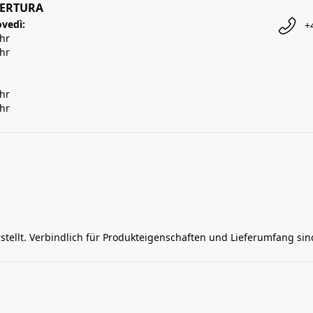
PERTURA
ovedì:
+
Uhr
Uhr
Uhr
Uhr
rstellt. Verbindlich für Produkteigenschaften und Lieferumfang si