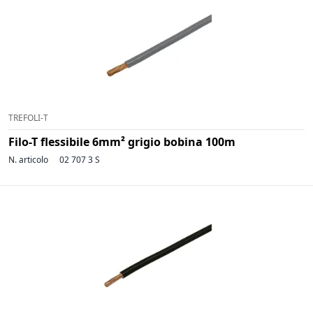
TREFOLI-T
Filo-T flessibile 6mm² grigio bobina 100m
N. articolo
02 707 3 S