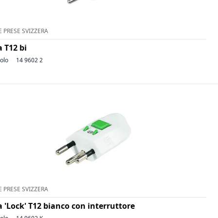
E PRESE SVIZZERA
 T12 bi
colo
14 9602 2
E PRESE SVIZZERA
 'Lock' T12 bianco con interruttore