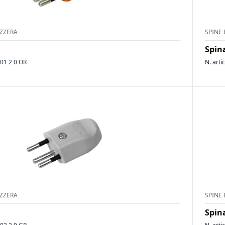
IZZERA
SPINE 
Spina
01 2 0 OR
N. arti
IZZERA
SPINE 
Spina