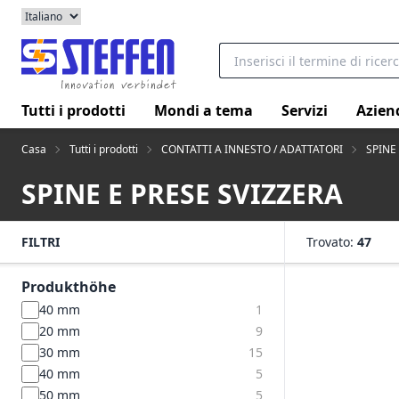
Tutti i prodotti
Mondi a tema
Servizi
Azien
Casa
Tutti i prodotti
CONTATTI A INNESTO / ADATTATORI
SPINE
SPINE E PRESE SVIZZERA
FILTRI
Trovato:
47
Produkthöhe
40 mm
1
20 mm
9
30 mm
15
40 mm
5
50 mm
5