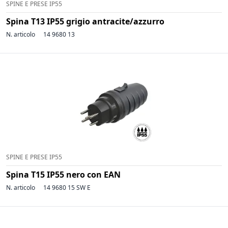
SPINE E PRESE IP55
Spina T13 IP55 grigio antracite/azzurro
N. articolo
14 9680 13
SPINE E PRESE IP55
Spina T15 IP55 nero con EAN
N. articolo
14 9680 15 SW E