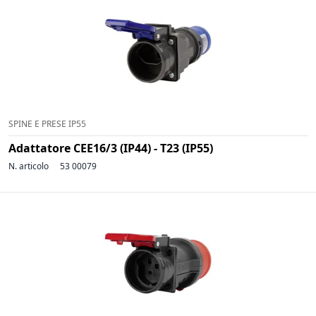
SPINE E PRESE IP55
Adattatore CEE16/3 (IP44) - T23 (IP55)
N. articolo
53 00079