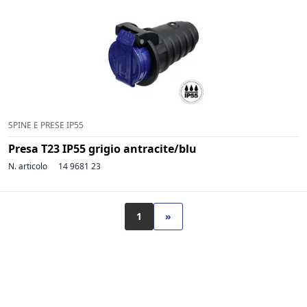
SPINE E PRESE IP55
Presa T23 IP55 grigio antracite/blu
N. articolo
14 9681 23
1
»