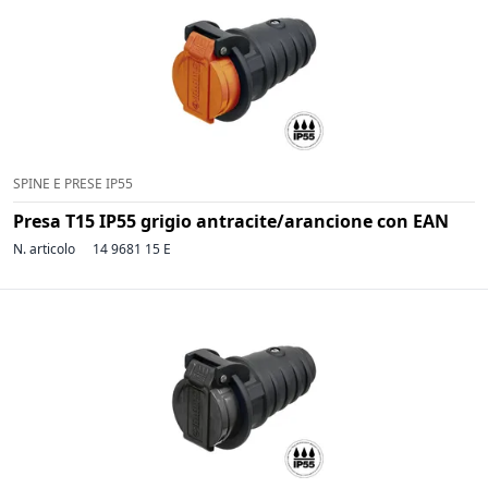
SPINE E PRESE IP55
Presa T15 IP55 grigio antracite/arancione con EAN
N. articolo
14 9681 15 E