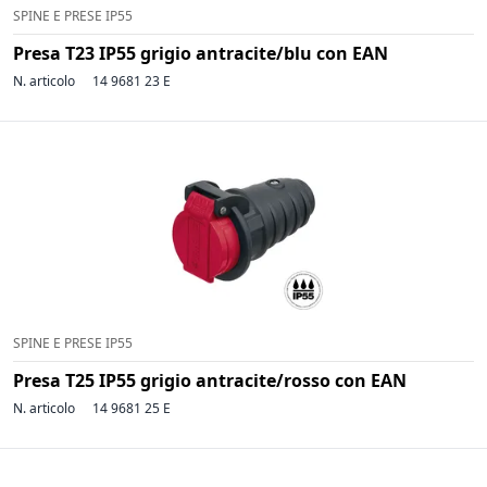
SPINE E PRESE IP55
Presa T23 IP55 grigio antracite/blu con EAN
N. articolo
14 9681 23 E
SPINE E PRESE IP55
Presa T25 IP55 grigio antracite/rosso con EAN
N. articolo
14 9681 25 E