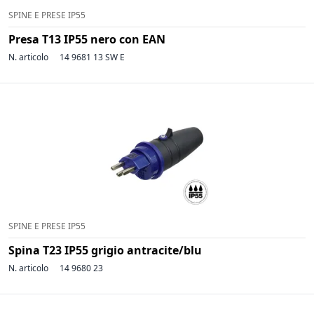
SPINE E PRESE IP55
Presa T13 IP55 nero con EAN
N. articolo
14 9681 13 SW E
SPINE E PRESE IP55
Spina T23 IP55 grigio antracite/blu
N. articolo
14 9680 23