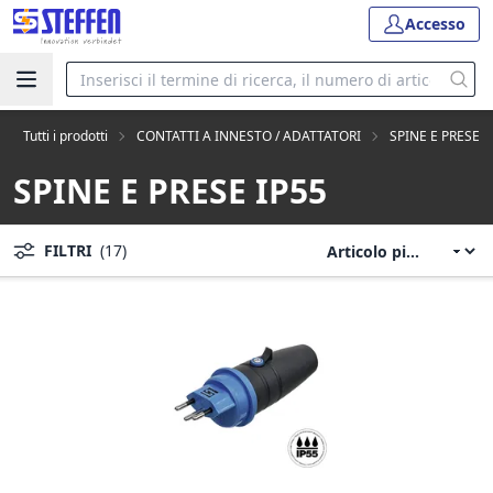
Accesso
Tutti i prodotti
CONTATTI A INNESTO / ADATTATORI
SPINE E PRESE
SPINE E PRESE IP55
FILTRI
(17)