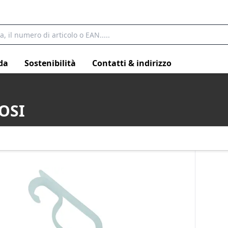
da
Sostenibilità
Contatti & indirizzo
OSI