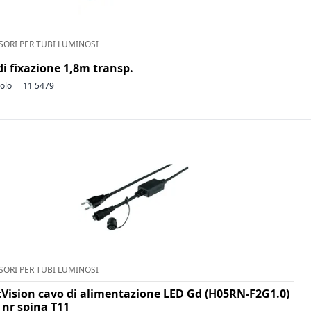
SORI PER TUBI LUMINOSI
di fixazione 1,8m transp.
colo
11 5479
SORI PER TUBI LUMINOSI
tVision cavo di alimentazione LED Gd (H05RN-F2G1.0)
 nr spina T11