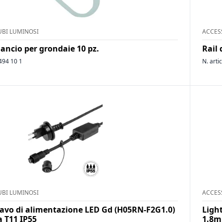
UBI LUMINOSI
ACCES
ancio per grondaie 10 pz.
Rail 
494 10 1
N. arti
UBI LUMINOSI
ACCES
cavo di alimentazione LED Gd (H05RN-F2G1.0)
Ligh
a T11 IP55
1.8m