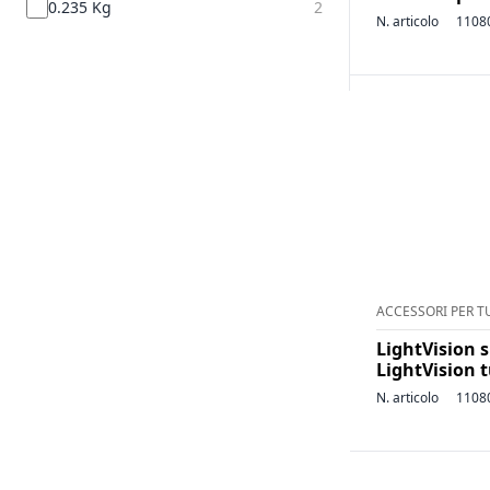
0.235 Kg
2
N. articolo
1108
ACCESSORI PER T
LightVision s
LightVision 
N. articolo
1108