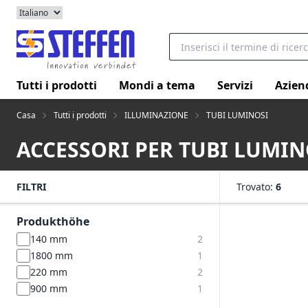
Tutti i prodotti
Mondi a tema
Servizi
Azien
Casa
Tutti i prodotti
ILLUMINAZIONE
TUBI LUMINOSI
ACCESSORI PER TUBI LUMIN
FILTRI
Trovato:
6
Produkthöhe
140 mm
2
1800 mm
1
220 mm
2
900 mm
1