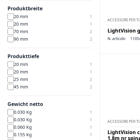
Produktbreite
20 mm
1
ACCESSORI PER T
20 mm
1
LightVision g
70 mm
2
90 mm
2
N. articolo
1105
Produkttiefe
20 mm
1
20 mm
1
25 mm
2
45 mm
2
Gewicht netto
0.030 Kg
1
0.030 Kg
1
ACCESSORI PER T
0.060 Kg
1
LightVision 
0.155 Kg
1
1.8m nr spin