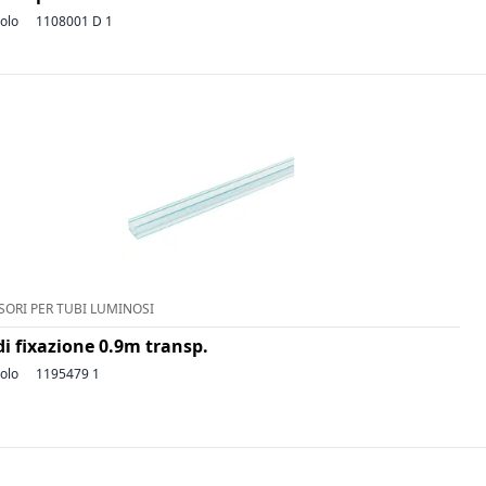
colo
1108001 D 1
SORI PER TUBI LUMINOSI
di fixazione 0.9m transp.
colo
1195479 1