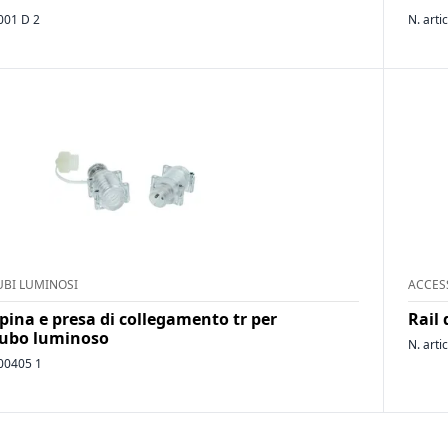
001 D 2
N. arti
UBI LUMINOSI
ACCES
pina e presa di collegamento tr per
Rail 
tubo luminoso
N. arti
00405 1