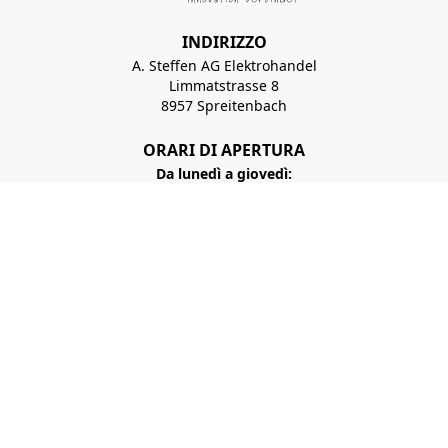
INDIRIZZO
A. Steffen AG Elektrohandel
Limmatstrasse 8
8957 Spreitenbach
ORARI DI APERTURA
Da lunedì a giovedì:
07:30 - 12:00 Uhr
13:00 - 17:00 Uhr
Da venerdì a:
07:30 - 12:00 Uhr
13:00 - 16:00 Uhr
+41 56 417 99 11
Iscrizione alla newsletter
verkauf@steffen.ch