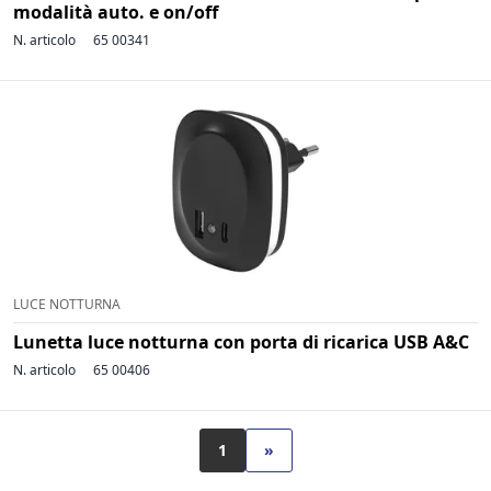
modalità auto. e on/off
N. articolo
65 00341
LUCE NOTTURNA
Lunetta luce notturna con porta di ricarica USB A&C
N. articolo
65 00406
1
»