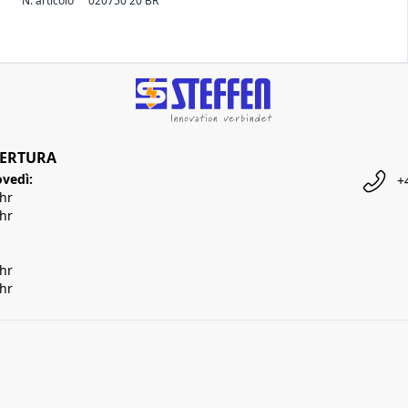
N. articolo
020750 20 BR
PERTURA
ovedì:
+
Uhr
Uhr
Uhr
Uhr