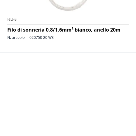
FILI-S
Filo di sonneria 0.8/1.6mm² bianco, anello 20m
N. articolo
020750 20 WS