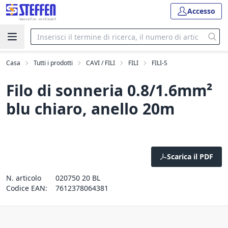
Accesso
Casa
Tutti i prodotti
CAVI / FILI
FILI
FILI-S
Filo di sonneria 0.8/1.6mm²
blu chiaro, anello 20m
Scarica il PDF
N. articolo
020750 20 BL
Codice EAN:
7612378064381