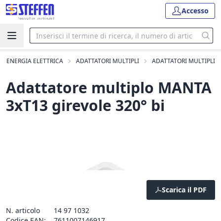
Accesso
DI ENERGIA ELETTRICA
ADATTATORI MULTIPLI
ADATTATORI MULTIPLI
Adattatore multiplo MANTA
3xT13 girevole 320° bi
Scarica il PDF
N. articolo
14 97 1032
Codice EAN:
7611007146917