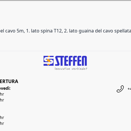
avo 5m, 1. lato spina T12, 2. lato guaina del cavo spellata
PERTURA
ovedì:
+
Uhr
Uhr
Uhr
Uhr