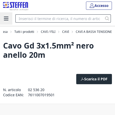
Accesso
Casa
Tutti i prodotti
CAVI / FILI
CAVI
CAVI A BASSA TENSIONE
Cavo Gd 3x1.5mm² nero
anello 20m
Scarica il PDF
N. articolo
02 536 20
Codice EAN:
7611007019501