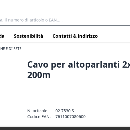
da
Sostenibilità
Contatti & indirizzo
NE E DI RETE
Cavo per altoparlanti 
200m
N. articolo
02 7530 S
Codice EAN:
7611007080600