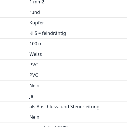
1 mm2
rund
Kupfer
Kl.5 = feindrähtig
100 m
Weiss
PVC
PVC
Nein
Ja
als Anschluss- und Steuerleitung
Nein