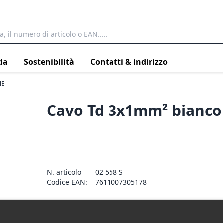
da
Sostenibilità
Contatti & indirizzo
NE
Cavo Td 3x1mm² bianco
N. articolo
02 558 S
Codice EAN:
7611007305178