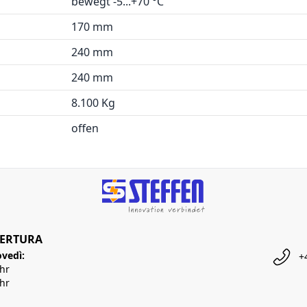
bewegt -5...+70 °C
170 mm
240 mm
240 mm
8.100 Kg
offen
PERTURA
ovedì:
+
Uhr
Uhr