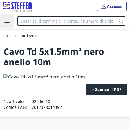
Accesso
Casa
Tutti i prodotti
Cavo Td 5x1.5mm² nero
anello 10m
Scarica il PDF
N. articolo
02 566 10
Codice EAN:
7612378014492