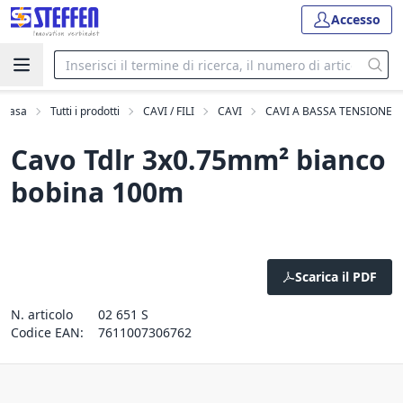
Accesso
Casa
Tutti i prodotti
CAVI / FILI
CAVI
CAVI A BASSA TENSIONE
Cavo Tdlr 3x0.75mm² bianco
bobina 100m
Scarica il PDF
N. articolo
02 651 S
Codice EAN:
7611007306762