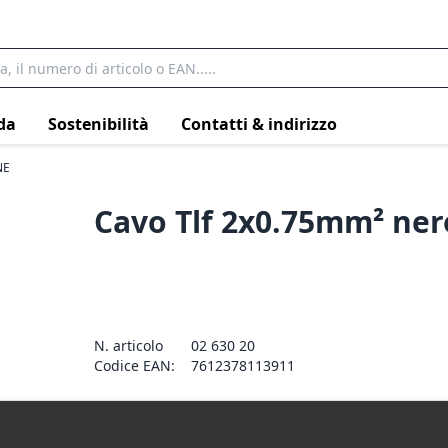
da
Sostenibilità
Contatti & indirizzo
NE
Cavo Tlf 2x0.75mm² ner
N. articolo
02 630 20
Codice EAN:
7612378113911