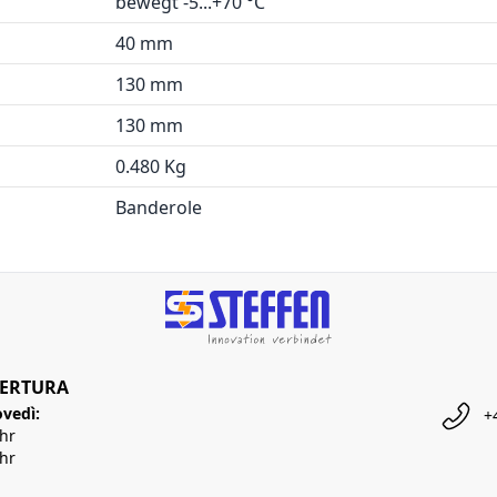
bewegt -5...+70 °C
40 mm
130 mm
130 mm
0.480 Kg
Banderole
PERTURA
ovedì:
+
Uhr
Uhr