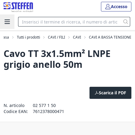
Accesso
Casa
Tutti i prodotti
CAVI / FILI
CAVI
CAVI A BASSA TENSIONE
Cavo TT 3x1.5mm² LNPE
grigio anello 50m
Scarica il PDF
N. articolo
02 577 1 50
Codice EAN:
7612378000471