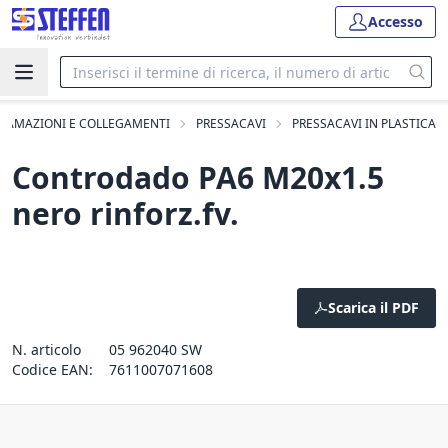
Accesso
IRAMAZIONI E COLLEGAMENTI
PRESSACAVI
PRESSACAVI IN PLASTICA
Controdado PA6 M20x1.5
nero rinforz.fv.
Scarica il PDF
N. articolo
05 962040 SW
Codice EAN:
7611007071608