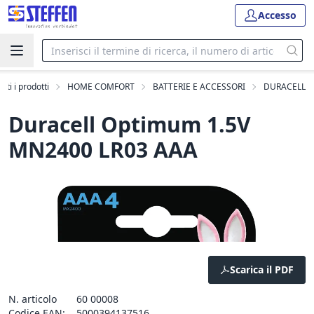
Accesso
utti i prodotti
HOME COMFORT
BATTERIE E ACCESSORI
DURACELL
Duracell Optimum 1.5V
MN2400 LR03 AAA
Scarica il PDF
N. articolo
60 00008
Codice EAN:
5000394137516