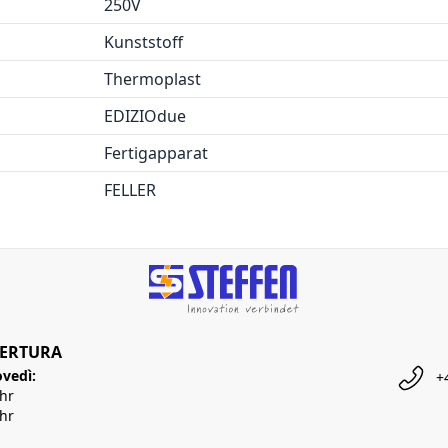
250V
Kunststoff
Thermoplast
EDIZIOdue
Fertigapparat
FELLER
PERTURA
ovedì:
+
Uhr
Uhr