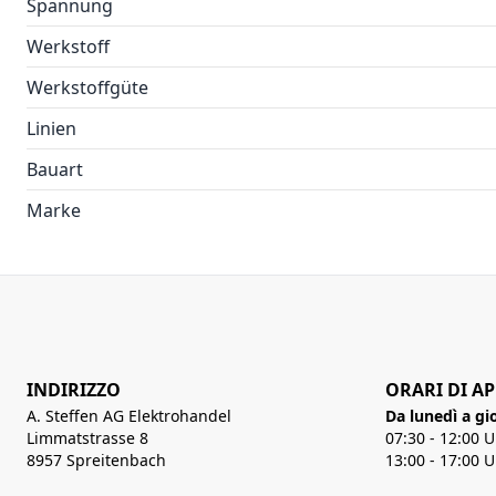
Spannung
Werkstoff
Werkstoffgüte
Linien
Bauart
Marke
INDIRIZZO
ORARI DI A
A. Steffen AG Elektrohandel
Da lunedì a gi
Limmatstrasse 8
07:30 - 12:00 
8957 Spreitenbach
13:00 - 17:00 