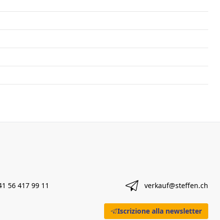
41 56 417 99 11
verkauf@steffen.ch
Iscrizione alla newsletter