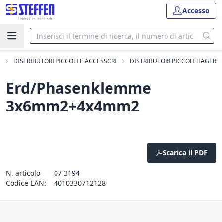
Accesso
I
DISTRIBUTORI PICCOLI E ACCESSORI
DISTRIBUTORI PICCOLI HAGER
Erd/Phasenklemme
3x6mm2+4x4mm2
Scarica il PDF
N. articolo
07 3194
Codice EAN:
4010330712128