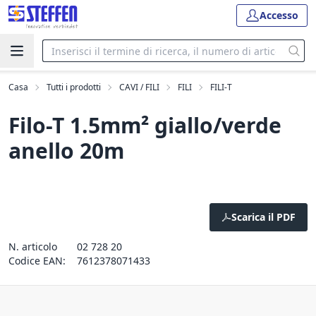
Accesso
Casa
Tutti i prodotti
CAVI / FILI
FILI
FILI-T
Filo-T 1.5mm² giallo/verde
anello 20m
Scarica il PDF
N. articolo
02 728 20
Codice EAN:
7612378071433