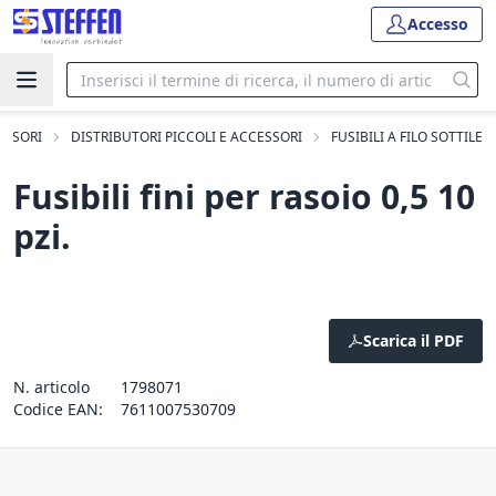
Accesso
ESSORI
DISTRIBUTORI PICCOLI E ACCESSORI
FUSIBILI A FILO SOTTILE
Fusibili fini per rasoio 0,5 10
pzi.
Scarica il PDF
N. articolo
1798071
Codice EAN:
7611007530709