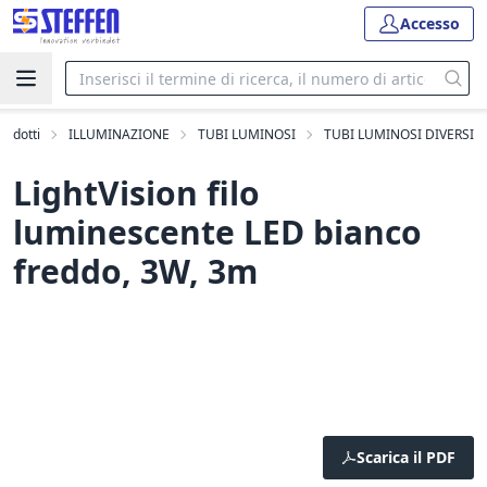
Accesso
prodotti
ILLUMINAZIONE
TUBI LUMINOSI
TUBI LUMINOSI DIVERSI
LightVision filo
luminescente LED bianco
freddo, 3W, 3m
Scarica il PDF