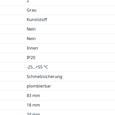
2
Grau
Kunststoff
Nein
Nein
Innen
IP20
-25...+55 °C
Schmelzsicherung
plombierbar
83 mm
18 mm
74 mm