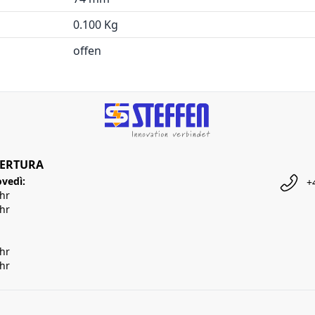
0.100 Kg
offen
PERTURA
ovedì:
+
Uhr
Uhr
Uhr
Uhr