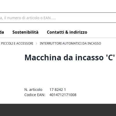
da
Sostenibilità
Contatti & indirizzo
 PICCOLI E ACCESSORI
INTERRUTTORI AUTOMATICI DA INCASSO
Macchina da incasso 'C'
N. articolo
17 8242 1
Codice EAN:
4014712171008