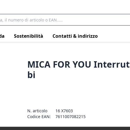
da
Sostenibilità
Contatti & indirizzo
MICA FOR YOU Interrutt
bi
N. articolo
16 X7603
Codice EAN:
7611007082215