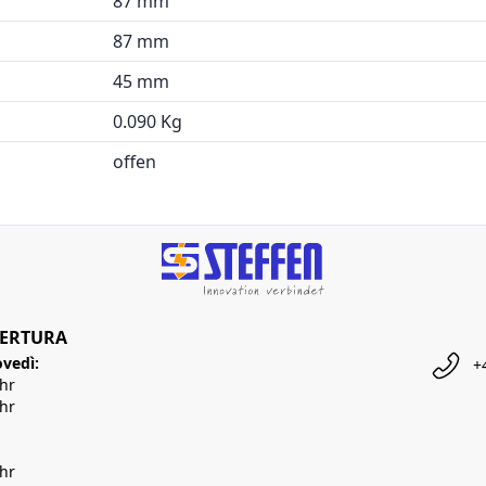
87 mm
87 mm
45 mm
0.090 Kg
offen
PERTURA
ovedì:
+
Uhr
Uhr
Uhr