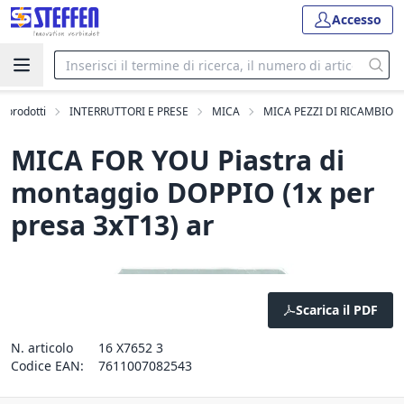
Accesso
 i prodotti
INTERRUTTORI E PRESE
MICA
MICA PEZZI DI RICAMBIO
MICA FOR YOU Piastra di
montaggio DOPPIO (1x per
presa 3xT13) ar
Scarica il PDF
N. articolo
16 X7652 3
Codice EAN:
7611007082543