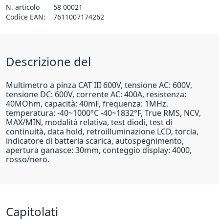
N. articolo
58 00021
Codice EAN:
7611007174262
Descrizione del
Multimetro a pinza CAT III 600V, tensione AC: 600V,
tensione DC: 600V, corrente AC: 400A, resistenza:
40MOhm, capacità: 40mF, frequenza: 1MHz,
temperatura: -40~1000°C -40~1832°F, True RMS, NCV,
MAX/MIN, modalità relativa, test diodi, test di
continuità, data hold, retroilluminazione LCD, torcia,
indicatore di batteria scarica, autospegnimento,
apertura ganasce: 30mm, conteggio display: 4000,
rosso/nero.
Capitolati