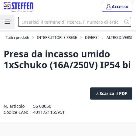
Accesso
Tutti i prodotti
INTERRUTTORI E PRESE
DIVERSI
ALTRO DIVERSI
Presa da incasso umido
1xSchuko (16A/250V) IP54 bi
Scarica il PDF
N. articolo
56 00050
Codice EAN:
4011721155951