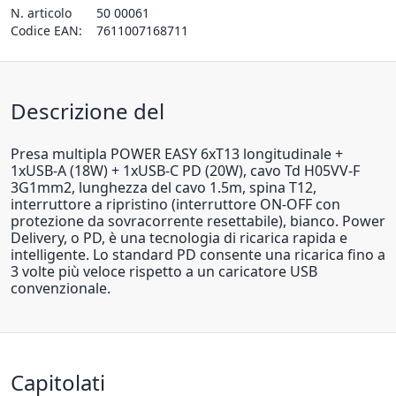
N. articolo
50 00061
Codice EAN:
7611007168711
Descrizione del
Presa multipla POWER EASY 6xT13 longitudinale +
1xUSB-A (18W) + 1xUSB-C PD (20W), cavo Td H05VV-F
3G1mm2, lunghezza del cavo 1.5m, spina T12,
interruttore a ripristino (interruttore ON-OFF con
protezione da sovracorrente resettabile), bianco. Power
Delivery, o PD, è una tecnologia di ricarica rapida e
intelligente. Lo standard PD consente una ricarica fino a
3 volte più veloce rispetto a un caricatore USB
convenzionale.
Capitolati