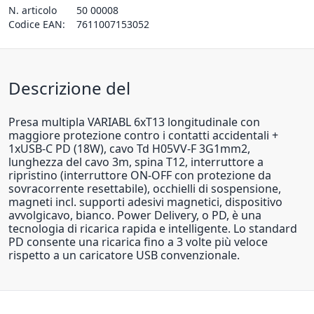
N. articolo
50 00008
Codice EAN:
7611007153052
Descrizione del
Presa multipla VARIABL 6xT13 longitudinale con
maggiore protezione contro i contatti accidentali +
1xUSB-C PD (18W), cavo Td H05VV-F 3G1mm2,
lunghezza del cavo 3m, spina T12, interruttore a
ripristino (interruttore ON-OFF con protezione da
sovracorrente resettabile), occhielli di sospensione,
magneti incl. supporti adesivi magnetici, dispositivo
avvolgicavo, bianco. Power Delivery, o PD, è una
tecnologia di ricarica rapida e intelligente. Lo standard
PD consente una ricarica fino a 3 volte più veloce
rispetto a un caricatore USB convenzionale.