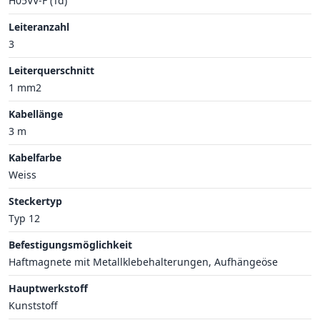
H05VV-F (Td)
Leiteranzahl
3
Leiterquerschnitt
1 mm2
Kabellänge
3 m
Kabelfarbe
Weiss
Steckertyp
Typ 12
Befestigungsmöglichkeit
Haftmagnete mit Metallklebehalterungen, Aufhängeöse
Hauptwerkstoff
Kunststoff