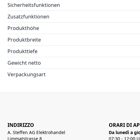
Sicherheitsfunktionen
Zusatzfunktionen
Produkthöhe
Produktbreite
Produkttiefe
Gewicht netto
Verpackungsart
INDIRIZZO
ORARI DI A
A. Steffen AG Elektrohandel
Da lunedì a gi
Limmatstrasse 8
07:30 - 12:00 