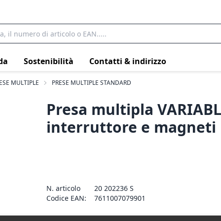
da
Sostenibilità
Contatti & indirizzo
ESE MULTIPLE
PRESE MULTIPLE STANDARD
Presa multipla VARIAB
interruttore e magneti 
N. articolo
20 202236 S
Codice EAN:
7611007079901