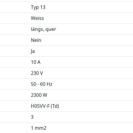
Typ 13
Weiss
längs, quer
Nein
Ja
10 A
230 V
50 - 60 Hz
2300 W
H05VV-F (Td)
3
1 mm2