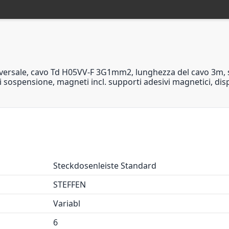
ersale, cavo Td H05VV-F 3G1mm2, lunghezza del cavo 3m, spi
i sospensione, magneti incl. supporti adesivi magnetici, dis
Steckdosenleiste Standard
STEFFEN
Variabl
6