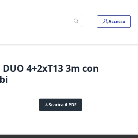
Accesso
L DUO 4+2xT13 3m con
bi
Scarica il PDF