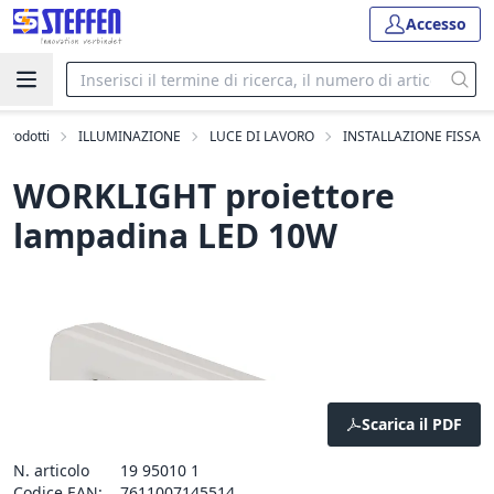
Accesso
i prodotti
ILLUMINAZIONE
LUCE DI LAVORO
INSTALLAZIONE FISSA
WORKLIGHT proiettore
lampadina LED 10W
Scarica il PDF
N. articolo
19 95010 1
Codice EAN:
7611007145514