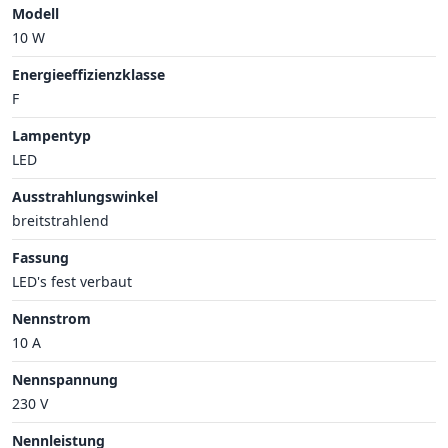
Modell
10 W
Energieeffizienzklasse
F
Lampentyp
LED
Ausstrahlungswinkel
breitstrahlend
Fassung
LED's fest verbaut
Nennstrom
10 A
Nennspannung
230 V
Nennleistung