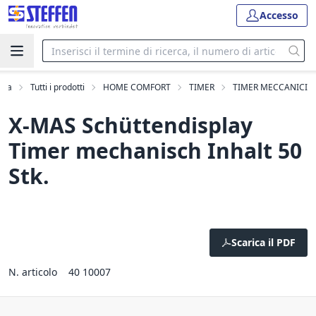
Accesso
asa
Tutti i prodotti
HOME COMFORT
TIMER
TIMER MECCANICI
X-MAS Schüttendisplay
Timer mechanisch Inhalt 50
Stk.
Scarica il PDF
N. articolo
40 10007