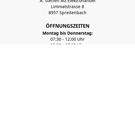
A. Steffen AG Elektrohandel
Limmatstrasse 8
8957 Spreitenbach
ÖFFNUNGSZEITEN
Montag bis Donnerstag:
07:30 - 12:00 Uhr
13:00 - 17:00 Uhr
Freitag:
07:30 - 12:00 Uhr
13:00 - 16:00 Uhr
+41 56 417 99 11
Newsletter abonnieren
verkauf@steffen.ch
A. STEFFEN AG
Hinweis: Einige Anwendungs-/Inspirationsbilder sind digital