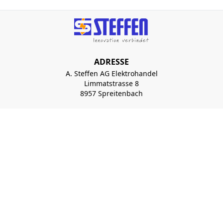
ADRESSE
A. Steffen AG Elektrohandel
Limmatstrasse 8
8957 Spreitenbach
ÖFFNUNGSZEITEN
Montag bis Donnerstag:
07:30 - 12:00 Uhr
13:00 - 17:00 Uhr
Freitag:
07:30 - 12:00 Uhr
13:00 - 16:00 Uhr
+41 56 417 99 11
Newsletter abonnieren