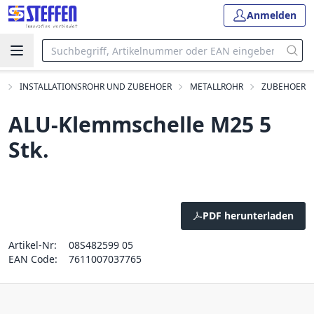
Anmelden
e
INSTALLATIONSROHR UND ZUBEHOER
METALLROHR
ZUBEHOER
ALU-Klemmschelle M25 5
Stk.
PDF herunterladen
Artikel-Nr:
08S482599 05
EAN Code:
7611007037765