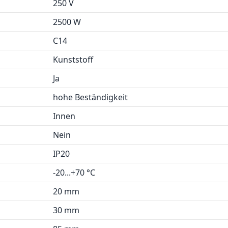
250 V
2500 W
C14
Kunststoff
Ja
hohe Beständigkeit
Innen
Nein
IP20
-20...+70 °C
20 mm
30 mm