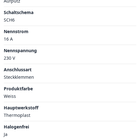
Aufputz
Schaltschema
SCH6
Nennstrom
16 A
Nennspannung
230 V
Anschlussart
Steckklemmen
Produktfarbe
Weiss
Hauptwerkstoff
Thermoplast
Halogenfrei
Ja