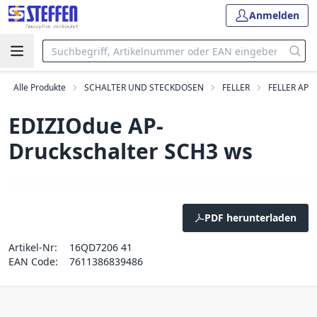
Anmelden
Alle Produkte
SCHALTER UND STECKDOSEN
FELLER
FELLER AP
EDIZIOdue AP-
Druckschalter SCH3 ws
PDF herunterladen
Artikel-Nr:
16QD7206 41
EAN Code:
7611386839486