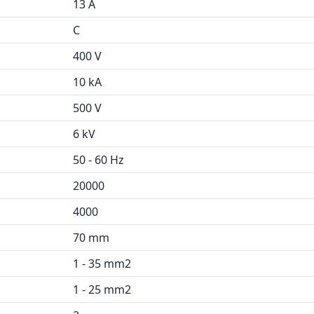
13 A
C
400 V
10 kA
500 V
6 kV
50 - 60 Hz
20000
4000
70 mm
1 - 35 mm2
1 - 25 mm2