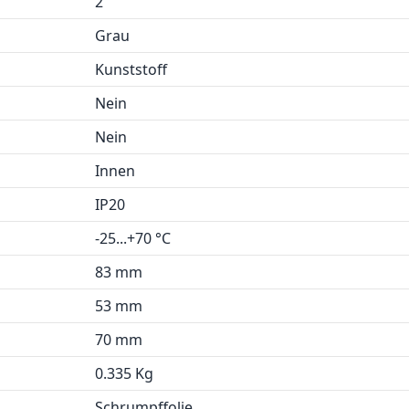
2
Grau
Kunststoff
Nein
Nein
Innen
IP20
-25...+70 °C
83 mm
53 mm
70 mm
0.335 Kg
Schrumpffolie