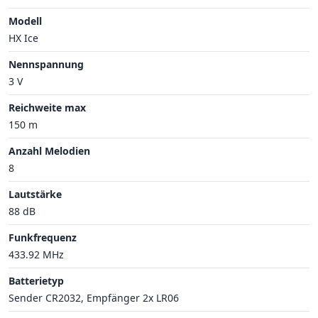
Modell
HX Ice
Nennspannung
3 V
Reichweite max
150 m
Anzahl Melodien
8
Lautstärke
88 dB
Funkfrequenz
433.92 MHz
Batterietyp
Sender CR2032, Empfänger 2x LR06