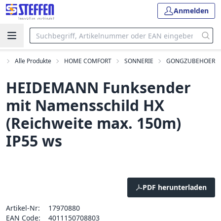
Anmelden
t
Alle Produkte
HOME COMFORT
SONNERIE
GONGZUBEHOER
HEIDEMANN Funksender
mit Namensschild HX
(Reichweite max. 150m)
IP55 ws
PDF herunterladen
Artikel-Nr:
17970880
EAN Code:
4011150708803