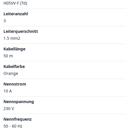
H05VV-F (Td)
Leiteranzahl
3
Leiterquerschnitt
1.5 mm2
Kabellänge
50 m
Kabelfarbe
Orange
Nennstrom
10 A
Nennspannung
230 V
Nennfrequenz
50 - 60 Hz