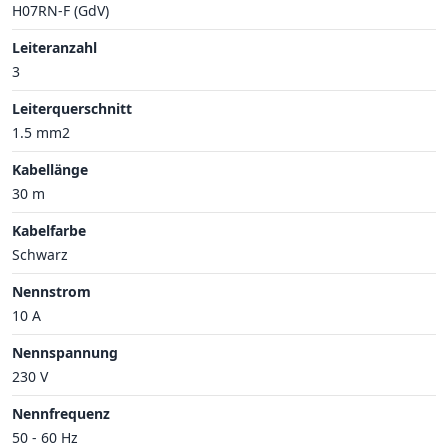
H07RN-F (GdV)
Leiteranzahl
3
Leiterquerschnitt
1.5 mm2
Kabellänge
30 m
Kabelfarbe
Schwarz
Nennstrom
10 A
Nennspannung
230 V
Nennfrequenz
50 - 60 Hz