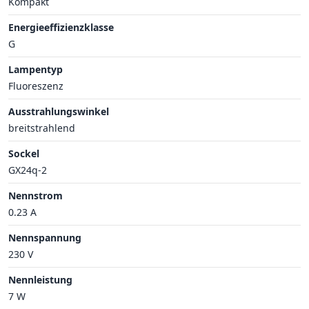
Kompakt
Energieeffizienzklasse
G
Lampentyp
Fluoreszenz
Ausstrahlungswinkel
breitstrahlend
Sockel
GX24q-2
Nennstrom
0.23 A
Nennspannung
230 V
Nennleistung
7 W